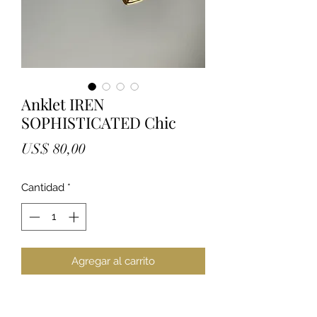
Anklet IREN
SOPHISTICATED Chic
Precio
US$ 80,00
Cantidad
*
Agregar al carrito
Elegante pieza elaborada con
eslabones geométricos torneados en