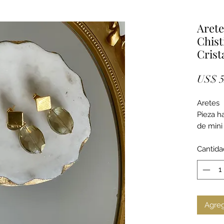
Arete
Chis
Crist
US$ 5
Aretes
Pieza h
de mini
24k y cr
Cantida
Agreg