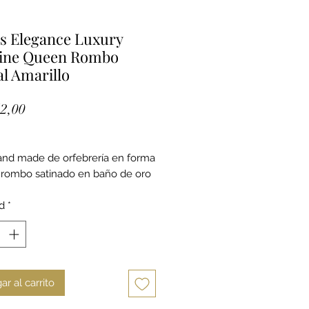
s Elegance Luxury
tine Queen Rombo
al Amarillo
Precio
2,00
and made de orfebrería en forma
 rombo satinado en baño de oro
istal facetatado amarillo.
d
*
ar al carrito