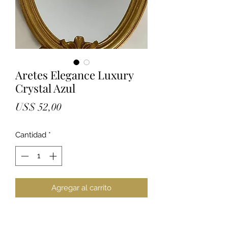
Aretes Elegance Luxury
Crystal Azul
Precio
US$ 52,00
Cantidad
*
Agregar al carrito
Aretes elegance luxury Pieza
handmade de orfebreria en forma