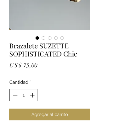
Brazalete SUZETTE
SOPHISTICATED Chic
Precio
US$ 75,00
Cantidad
*
Agregar al carrito
Elegante brazalete estilo pulsera
elaborada con eslabones redondos