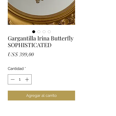
Gargantilla Irina Butterfly
SOPHISTICATED
Precio
US$ 399,00
Cantidad
*
Agregar al carrito
Elegante pieza minimalista elaborada
en doble hilo torneado en Gold 14k