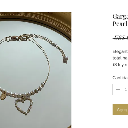
Garga
Pearl
 US$ 
Elegante
total h
18 k y m
Corazón
Cantida
Agreg