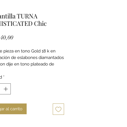
antilla TURNA
ISTICATED Chic
Precio
40,00
e pieza en tono Gold 18 k en
ación de eslabones diamantados
 con dije en tono plateado de
.
d
*
ar al carrito