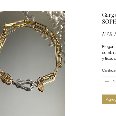
Garg
SOPH
US$ 1
Elegant
combin
y lisos
cristales
Cantida
Agreg