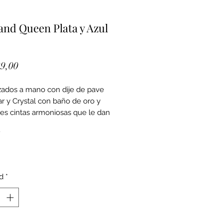
and Queen Plata y Azul
Precio
9,00
zados a mano con dije de pave
r y Crystal con baño de oro y
tes cintas armoniosas que le dan
la pieza haciendola exclusiva.
 Plata y azul claro.
d
*