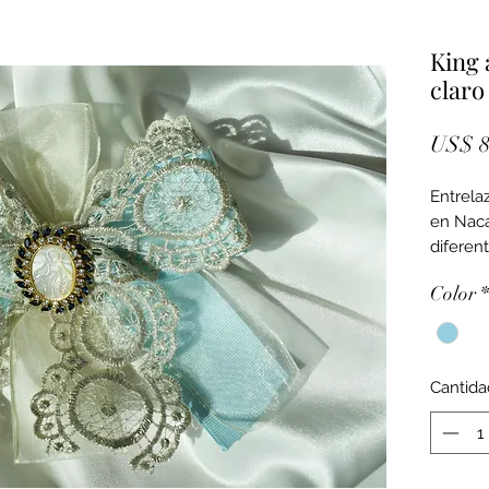
King 
claro
US$ 8
Entrela
en Naca
diferen
tono a 
Color
*
Hilos de
Cantida