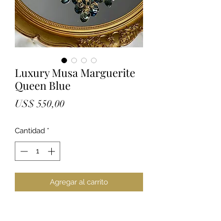
Luxury Musa Marguerite
Queen Blue
Precio
US$ 550,00
Cantidad
*
Agregar al carrito
Master piece de lujo handmade
elaborada con cristales facetados en