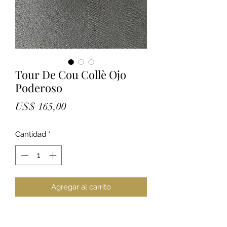
Tour De Cou Collè Ojo
Poderoso
Precio
US$ 165,00
Cantidad
*
Agregar al carrito
Elegante bar Gabriella estilo choker
handmade, elaborada en hilo doble